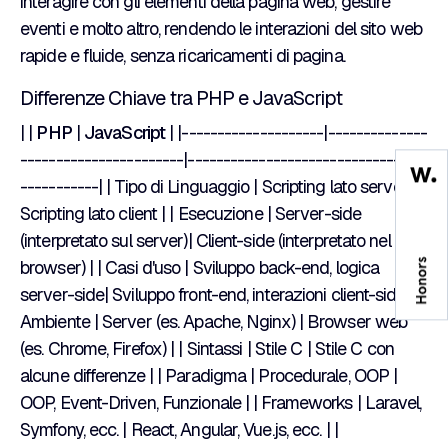
interagire con gli elementi della pagina web, gestire
eventi e molto altro, rendendo le interazioni del sito web
rapide e fluide, senza ricaricamenti di pagina.
Differenze Chiave tra PHP e JavaScript
| |
PHP
|
JavaScript
| |--------------------|--------------
-----------------------|---------------------------------
-----------| | Tipo di Linguaggio | Scripting lato server |
Scripting lato client | | Esecuzione | Server-side
(interpretato sul server)| Client-side (interpretato nel
browser) | | Casi d'uso | Sviluppo back-end, logica
server-side| Sviluppo front-end, interazioni client-side| |
Ambiente | Server (es. Apache, Nginx) | Browser web
(es. Chrome, Firefox) | | Sintassi | Stile C | Stile C con
alcune differenze | | Paradigma | Procedurale, OOP |
OOP, Event-Driven, Funzionale | | Frameworks | Laravel,
Symfony, ecc. | React, Angular, Vue.js, ecc. | |