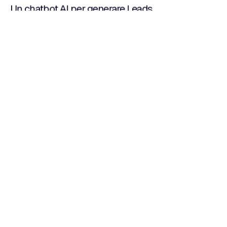
Un chatbot AI per generare Leads
Estimez votre projet
PRODUITS
NAVIGATION
Sites web
À propos de nous
CRM sur mesure
Fonctionnalités
E-commerce
Travaillez avec nous
Logiciels de gestion sur
Blog
mesure
Contacts
Applications natives
Certifications
Portails web
Hébergement dédié