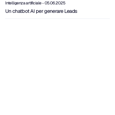
Intelligenza artificiale - 05.06.2025
Un chatbot AI per generare Leads
Persönliche Offerte anfordern
PRODUKTE
NAVIGATION
Websites
Über uns
Maßgeschneiderte CRM
Funktionen
E-Commerce
Arbeiten Sie mit uns
Maßgeschneiderte
Blog
Managementsysteme
Kontakte
Native Apps
Zertifizierungen