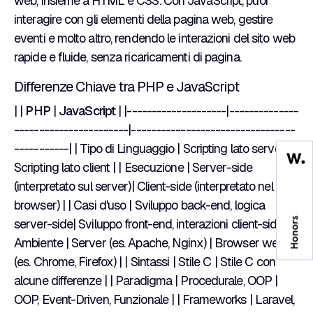
web, insieme a HTML e CSS. Con JavaScript, puoi
interagire con gli elementi della pagina web, gestire
eventi e molto altro, rendendo le interazioni del sito web
rapide e fluide, senza ricaricamenti di pagina.
Differenze Chiave tra PHP e JavaScript
| |
PHP
|
JavaScript
| |--------------------|--------------
-----------------------|---------------------------------
-----------| | Tipo di Linguaggio | Scripting lato server |
Scripting lato client | | Esecuzione | Server-side
(interpretato sul server)| Client-side (interpretato nel
browser) | | Casi d'uso | Sviluppo back-end, logica
server-side| Sviluppo front-end, interazioni client-side| |
Ambiente | Server (es. Apache, Nginx) | Browser web
(es. Chrome, Firefox) | | Sintassi | Stile C | Stile C con
alcune differenze | | Paradigma | Procedurale, OOP |
OOP, Event-Driven, Funzionale | | Frameworks | Laravel,