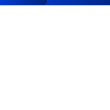
Persönliche Offerte anfordern
PRODUKTE
NAVIGATION
Websites
Über uns
Maßgeschneiderte CRM
Funktionen
E-Commerce
Arbeiten Sie mit uns
Maßgeschneiderte
Blog
Managementsysteme
Kontakte
Native Apps
Zertifizierungen
Webportale
Dediziertes Hosting
UNSERE STANDORTE