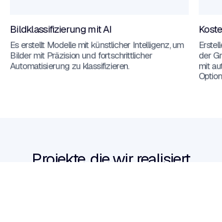
Bildklassifizierung mit AI
Koste
Es erstellt Modelle mit künstlicher Intelligenz, um
Erstel
Bilder mit Präzision und fortschrittlicher
der Gr
Automatisierung zu klassifizieren.
mit au
Option
Projekte, die wir realisiert
haben
gedacht, um den Unterschied
zu machen.